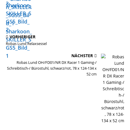
3
Sharkoon_
SKILLER_S
GS5_Bild_
2
Sharkoon_
VORHERIGER
SKILLER_S
Robas Lund Relaxsessel
GS5_Bild_
1
NÄCHSTER
Robas Lund OH/FD01/NR DX Racer 1 Gaming-/
Schreibtisch-/ Bürostuhl, schwarz/rot, 78 x 124-134 x
52 cm