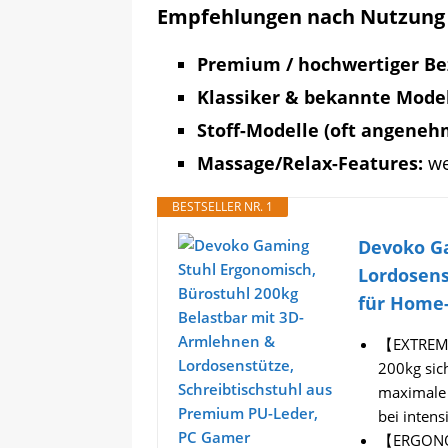
Empfehlungen nach Nutzung
Premium / hochwertiger Be
Klassiker & bekannte Model
Stoff-Modelle (oft angeneh
Massage/Relax-Features:
we
BESTSELLER NR. 1
Devoko Ga
Lordosens
für Home-
【EXTREME 
200kg sich
maximale 
bei intens
【ERGONOM