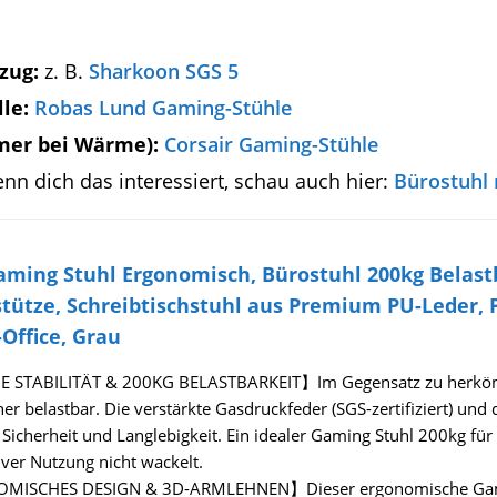
zug:
z. B.
Sharkoon SGS 5
le:
Robas Lund Gaming-Stühle
mer bei Wärme):
Corsair Gaming-Stühle
nn dich das interessiert, schau auch hier:
Bürostuhl
ming Stuhl Ergonomisch, Bürostuhl 200kg Belas
tütze, Schreibtischstuhl aus Premium PU-Leder,
Office, Grau
STABILITÄT & 200KG BELASTBARKEIT】Im Gegensatz zu herkömml
er belastbar. Die verstärkte Gasdruckfeder (SGS-zertifiziert) und 
Sicherheit und Langlebigkeit. Ein idealer Gaming Stuhl 200kg fü
iver Nutzung nicht wackelt.
ISCHES DESIGN & 3D-ARMLEHNEN】Dieser ergonomische Gaming S