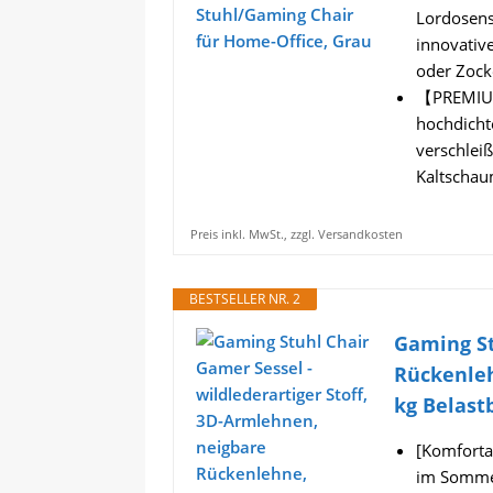
Lordosens
innovativ
oder Zocke
【PREMIUM
hochdicht
verschleiß
Kaltschau
Preis inkl. MwSt., zzgl. Versandkosten
BESTSELLER NR. 2
Gaming St
Rückenleh
kg Belast
[Komfortab
im Sommer