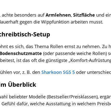
en, achte besonders auf
Armlehnen
,
Sitzfläche
und ei
 dauerhaft gegen die Wippfunktion arbeiten musst.
chreibtisch-Setup
ohnt es sich, das Thema Rollen ernst zu nehmen. Zu 
Bodenschutzmatte
(oder passende weiche Rollen) s
eitest, ist das oft die günstigste „Komfort-Aufrüstung
tühlen vor, z. B. den
Sharkoon SGS 5
oder unterschie
im Überblick
ahl beliebter Modelle (Bestseller/Preisklassen), erg
Gefühl dafür, welche Ausstattung in welchem Preisber