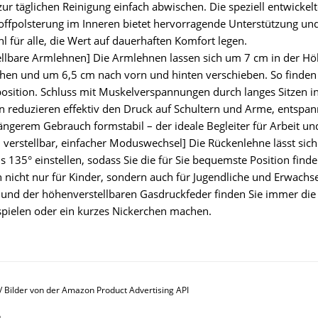
 zur täglichen Reinigung einfach abwischen. Die speziell entwick
ffpolsterung im Inneren bietet hervorragende Unterstützung und
l für alle, die Wert auf dauerhaften Komfort legen.
ellbare Armlehnen] Die Armlehnen lassen sich um 7 cm in der Höh
ehen und um 6,5 cm nach vorn und hinten verschieben. So finden 
osition. Schluss mit Muskelverspannungen durch langes Sitzen in
 reduzieren effektiv den Druck auf Schultern und Arme, entspa
längerem Gebrauch formstabil – der ideale Begleiter für Arbeit u
 verstellbar, einfacher Moduswechsel] Die Rückenlehne lässt sic
s 135° einstellen, sodass Sie die für Sie bequemste Position find
ch nicht nur für Kinder, sondern auch für Jugendliche und Erwac
 und der höhenverstellbaren Gasdruckfeder finden Sie immer die o
 spielen oder ein kurzes Nickerchen machen.
s / Bilder von der Amazon Product Advertising API