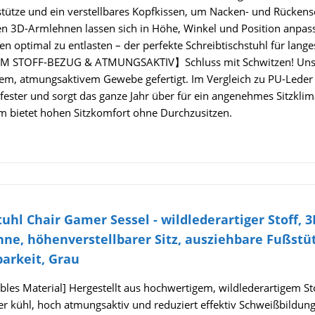
tütze und ein verstellbares Kopfkissen, um Nacken- und Rücken
en 3D-Armlehnen lassen sich in Höhe, Winkel und Position anpa
n optimal zu entlasten – der perfekte Schreibtischstuhl für langes
 STOFF-BEZUG & ATMUNGSAKTIV】Schluss mit Schwitzen! Unser G
em, atmungsaktivem Gewebe gefertigt. Im Vergleich zu PU-Leder is
fester und sorgt das ganze Jahr über für ein angenehmes Sitzklim
m bietet hohen Sitzkomfort ohne Durchzusitzen.
uhl Chair Gamer Sessel - wildlederartiger Stoff,
ne, höhenverstellbarer Sitz, ausziehbare Fußstüt
barkeit, Grau
les Material] Hergestellt aus hochwertigem, wildlederartigem Sto
 kühl, hoch atmungsaktiv und reduziert effektiv Schweißbildung 